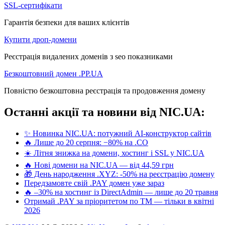
SSL-сертифікати
Гарантія безпеки для ваших клієнтів
Купити дроп-домени
Реєстрація видалених доменів з seo показниками
Безкоштовний домен .PP.UA
Повністю безкоштовна реєстрація та продовження домену
Останні акції та новини від NIC.UA:
✨ Новинка NIC.UA: потужний AI-конструктор сайтів
🔥 Лише до 20 серпня: −80% на .CO
☀️ Літня знижка на домени, хостинг і SSL у NIC.UA
🔥 Нові домени на NIC.UA — від 44,59 грн
🎁 День народження .XYZ: -50% на реєстрацію домену
Передзамовте свій .PAY домен уже зараз
🔥 –30% на хостинг із DirectAdmin — лише до 20 травня
Отримай .PAY за пріоритетом по ТМ — тільки в квітні
2026