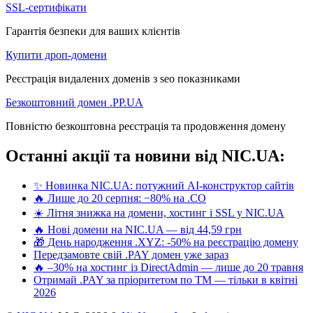
SSL-сертифікати
Гарантія безпеки для ваших клієнтів
Купити дроп-домени
Реєстрація видалених доменів з seo показниками
Безкоштовний домен .PP.UA
Повністю безкоштовна реєстрація та продовження домену
Останні акції та новини від NIC.UA:
✨ Новинка NIC.UA: потужний AI-конструктор сайтів
🔥 Лише до 20 серпня: −80% на .CO
☀️ Літня знижка на домени, хостинг і SSL у NIC.UA
🔥 Нові домени на NIC.UA — від 44,59 грн
🎁 День народження .XYZ: -50% на реєстрацію домену
Передзамовте свій .PAY домен уже зараз
🔥 –30% на хостинг із DirectAdmin — лише до 20 травня
Отримай .PAY за пріоритетом по ТМ — тільки в квітні
2026